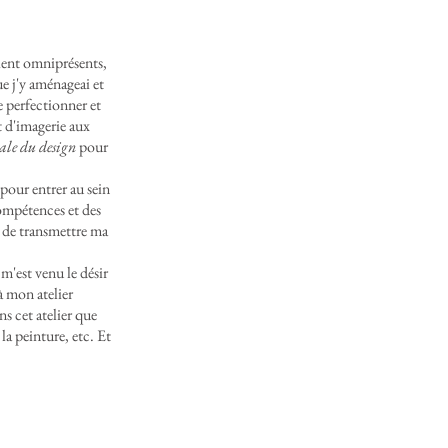
ient omniprésents,
e j'y aménageai et
e perfectionner et
t d'imagerie aux
ale du design
pour
pour entrer au sein
compétences et des
r de transmettre ma
m'est venu le désir
 mon atelier
ns cet atelier que
 la peinture, etc. Et