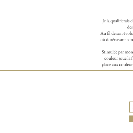
Je la qualifierais
des
Au fil de son évol
où dorénavant sont
Stimulée par mon 
couleur joue la f
place aux couleurs