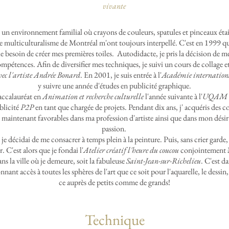
vivante
 un environnement familial où crayons de couleurs, spatules et pinceaux éta
e multiculturalisme de Montréal m'ont toujours interpellé. C'est en 1999 qu
le besoin de créer mes premières toiles. Autodidacte, je pris la décision de m
ompétences. Afin de diversifier mes techniques, je suivi un cours de collage e
avec l'artiste Andrée Bonard
. En 2001, je suis entrée à l'
Académie internation
y suivre une année d'études en publicité graphique.
accalauréat en
Animation et recherche culturelle
l'année suivante à l'
UQAM
blicité
P2P
en tant que chargée de projets. Pendant dix ans, j' acquéris des 
 maintenant favorables dans ma profession d'artiste ainsi que dans mon dési
passion.
je décidai de me consacrer à temps plein à la peinture. Puis, sans crier garde, 
r. C'est alors que je fondai l'
Atelier créatif l'heure du coucou
conjointement à
dans la ville où je demeure, soit la fabuleuse
Saint-Jean-sur-Richelieu
. C'est da
nnant accès à toutes les sphères de l'art que ce soit pour l'aquarelle, le dessin,
ce auprès de petits comme de grands!
Technique