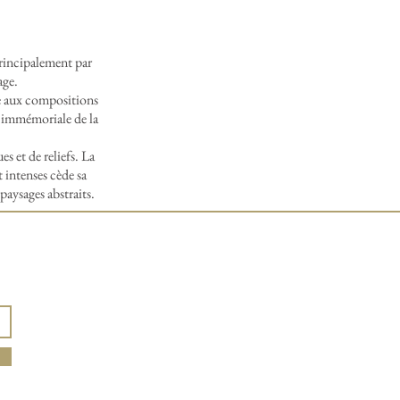
 principalement par
age.
se aux compositions
, immémoriale de la
 et de reliefs. La
t intenses cède sa
paysages abstraits.