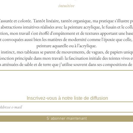
intuitive
 d'assurée et colorée. Tantôt linéaire, tantôt organique, ma pratique s'illustre
 abstractions intuitives réalisées avec la peinture acrylique, le fusain et le coll
ution, mon travail s'est étoffé d'empâtement et de textures apportant une ba
 convoquées aussi bien les matières de modernité comme l'époxie que celle
peinture aquarelle ou à l’acrylique.
instinct, mes tableaux se parent de mouvements, de vagues, de papiers uniques
onction principale dans mon travail: la fascination initiale des teintes vives e
 atténuées de sable et de terre que j’utilise souvent dans ses compositions de 
Inscrivez-vous à notre liste de diffusion
S`abonner maintenant