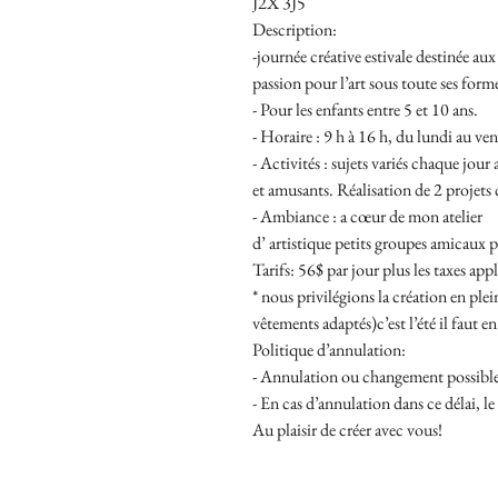
J2X 3J5
Description:
-journée créative estivale destinée aux 
passion pour l’art sous toute ses form
- Pour les enfants entre 5 et 10 ans.
- Horaire : 9 h à 16 h, du lundi au ve
- Activités : sujets variés chaque jour 
et amusants. Réalisation de 2 projets c
- Ambiance : a cœur de mon atelier
d’ artistique petits groupes amicaux po
Tarifs: 56$ par jour plus les taxes appl
* nous privilégions la création en plei
vêtements adaptés)c’est l’été il faut en
Politique d’annulation:
- Annulation ou changement possible
- En cas d’annulation dans ce délai, l
Au plaisir de créer avec vous!