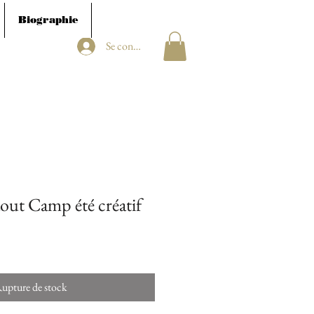
Biographie
Se connecter
out Camp été créatif
upture de stock